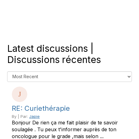
Log in
or
create an account
to engage on
OVdialogue.
Latest discussions |
Discussions récentes
RE: Curiethérapie
By | Par:
Japie
Bonjour De rien ça me fait plaisir de te savoir
soulagée . Tu peux t'informer auprès de ton
oncologue pour le grade ,mais selon ...