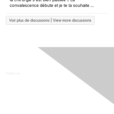
convalescence débute et je te la souhaite ...
Voir plus de discussions | View more discussions
Ovarian Cancer Canada
Get in touch
Follow us:
Donate
OVdialogue Information