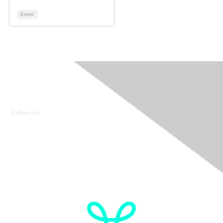
Event
Ovarian Cancer Canada
Get in touch
Follow us:
Donate
OVdialogue Information