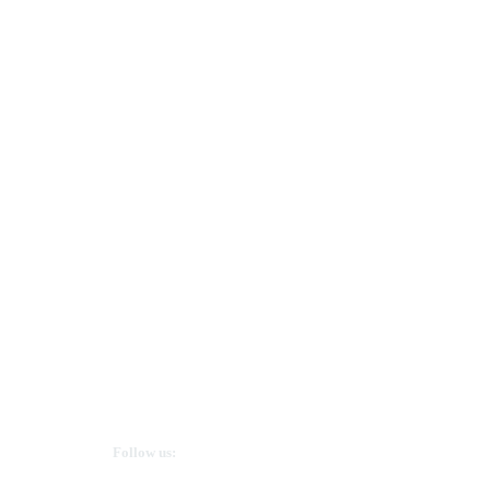
Ovarian Cancer Canada
Get in touch
Follow us: