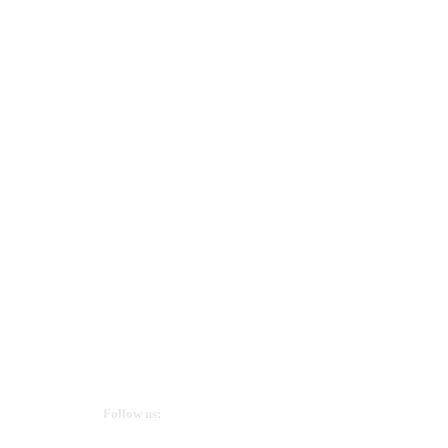
Ovarian Cancer Canada
Get in touch
Follow us: