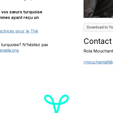
z vos sœurs turquoise
femmes ayant reçu un
Download to Yo
ectrices pour le Thé
Contact
 turquoise? N’hésitez pas
anada.org
.
Rola Mouchant
rmouchantaf@o