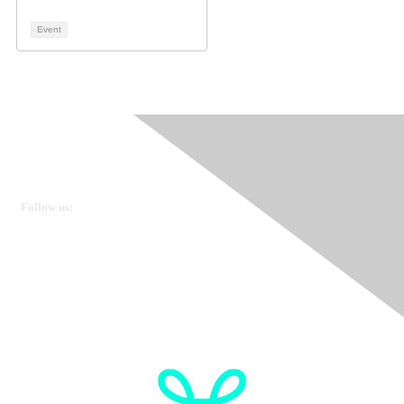
Event
Ovarian Cancer Canada
Get in touch
Follow us:
Donate
OVdialogue Information