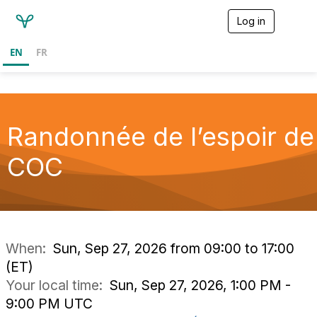
Log in
T
o
g
EN
FR
g
l
e
n
a
v
Randonnée de l’espoir de
i
g
COC
a
t
i
o
n
When:
Sun, Sep 27, 2026 from 09:00 to 17:00
(ET)
Your local time:
Sun, Sep 27, 2026, 1:00 PM -
9:00 PM UTC