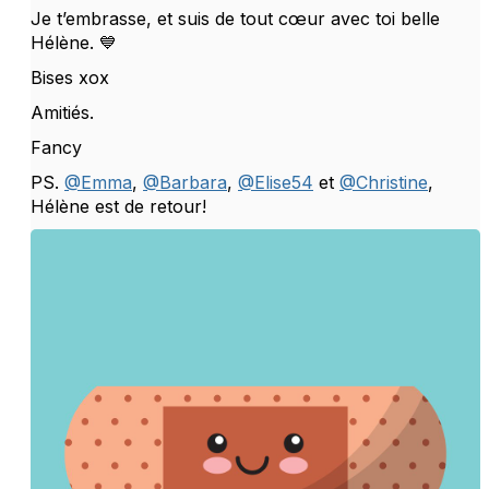
Je t’embrasse, et suis de tout cœur avec toi belle
Hélène. 💙
Bises xox
Amitiés.
Fancy
PS.
@Emma
,
@Barbara
,
@Elise54
et
@Christine
,
Hélène est de retour!