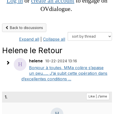
Log in
or
create an account
to engage on
OVdialogue.
Back to discussions
Expand all
|
Collapse all
Helene le Retour
helene
10-22-2024 13:16
Bonjour à toutes, MMa colère s’apaise
un peu….. J’ai subit cette opération dans
d’excellentes conditions ...
1.
Like | J’aime